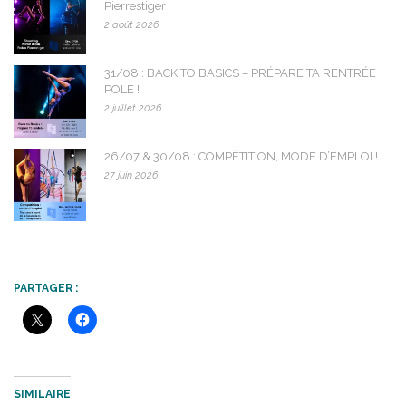
Pierrestiger
2 août 2026
31/08 : BACK TO BASICS – PRÉPARE TA RENTRÉE
POLE !
2 juillet 2026
26/07 & 30/08 : COMPÉTITION, MODE D’EMPLOI !
27 juin 2026
PARTAGER :
SIMILAIRE