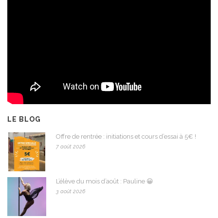
LE BLOG
Offre de rentrée : initiations et cours d’essai à 5€ !
7 août 2026
L’élève du mois d’août : Pauline 😀
3 août 2026