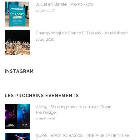
Juillet en illimité !! Promo -50%
27 juin 2026
Championnat de France FFD 2026 : les résultats !
18 juin 2026
INSTAGRAM
LES PROCHAINS ÉVÉNEMENTS
27/09 : Shooting miroir d’eau avec Robin
Pierrestiger
2 août 2026
31/08 : BACK TO BASICS – PRÉPARE TA RENTRÉE