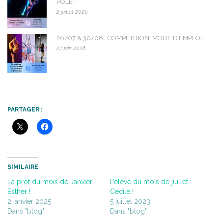
POLE !
2 juillet 2026
26/07 & 30/08 : COMPÉTITION, MODE D’EMPLOI !
27 juin 2026
PARTAGER :
SIMILAIRE
La prof du mois de Janvier :
L’élève du mois de juillet :
Esther !
Cécile !
2 janvier 2025
5 juillet 2023
Dans "blog"
Dans "blog"