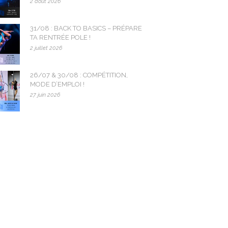
2 août 2026
31/08 : BACK TO BASICS – PRÉPARE
TA RENTRÉE POLE !
2 juillet 2026
26/07 & 30/08 : COMPÉTITION,
MODE D’EMPLOI !
27 juin 2026