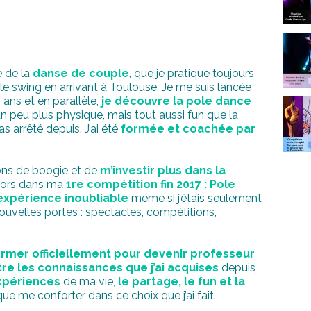
e de la
danse de couple
, que je pratique toujours
rt le swing en arrivant à Toulouse. Je me suis lancée
ans et en parallèle,
je découvre la pole dance
n peu plus physique, mais tout aussi fun que la
 pas arrêté depuis. J’ai été
formée et coachée par
ions de boogie et de
m’investir plus dans la
alors dans ma
1re compétition fin 2017 : Pole
expérience inoubliable
même si j’étais seulement
ouvelles portes : spectacles, compétitions,
rmer officiellement pour devenir professeur
re les connaissances que j’ai acquises
depuis
xpériences
de ma vie,
le partage, le fun et la
ue me conforter dans ce choix que j’ai fait.