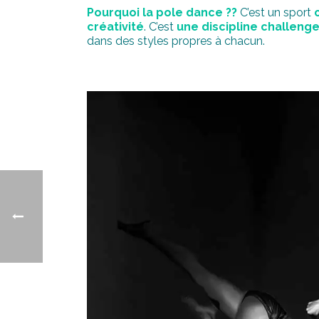
Pourquoi la pole dance ??
C’est un sport
créativité
. C’est
une discipline challeng
dans des styles propres à chacun.