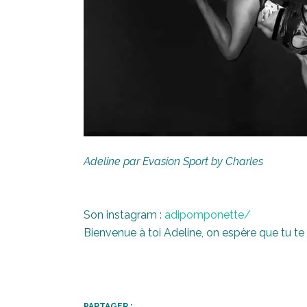
Adeline par Evasion Sport by Charles
Son instagram :
adipomponette/
Bienvenue à toi Adeline, on espère que tu te
PARTAGER :