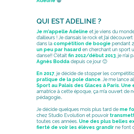
Adeline
😀
QUI EST ADELINE ?
Je m’appelle Adeline
et je viens du mond
d’ailleurs ! Je dansais le rock et j’ai découve
dans la
compétition de boogie
pendant 2 
un peu par hasard
en cherchant un sport u
danse!! C’était
fin 2012/début 2013
, je n’ai
Agnès Bodda
depuis ce jour 🙂
En 2017
, je décide de stopper les compétit
pratique de la pole dance
. Je me lance 
Sport au Palais des Glaces à Paris
.
Une 
amatrice à cette époque, ça m’a ouvert de n
pédagogie..
Je décide quelques mois plus tard de
me fo
chez Studio Evolution et pouvoir
transmett
toutes ces années.
Une des plus belles e
fierté de voir les élèves grandir
ne font q