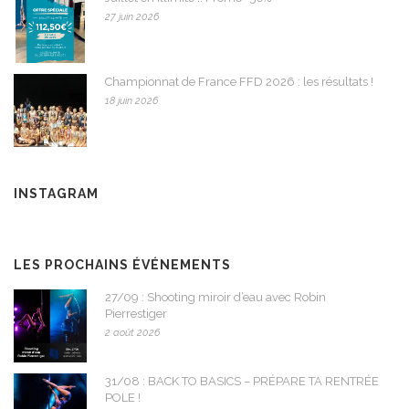
27 juin 2026
Championnat de France FFD 2026 : les résultats !
18 juin 2026
INSTAGRAM
LES PROCHAINS ÉVÉNEMENTS
27/09 : Shooting miroir d’eau avec Robin
Pierrestiger
2 août 2026
31/08 : BACK TO BASICS – PRÉPARE TA RENTRÉE
POLE !