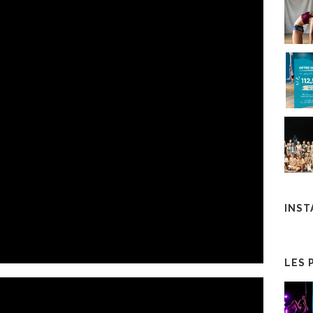
INS
LES 