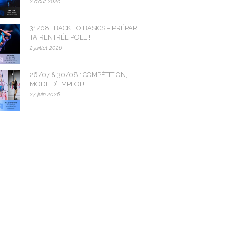
2 août 2026
31/08 : BACK TO BASICS – PRÉPARE
TA RENTRÉE POLE !
2 juillet 2026
26/07 & 30/08 : COMPÉTITION,
MODE D’EMPLOI !
27 juin 2026