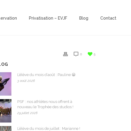
servation
Privatisation – EVJF
Blog
Contact
0
5
LOG
L’élève du mois d’août : Pauline 😀
3 août 2026
PSF : nos athlètes nous offrent à
nouveau le Trophée des studios !
29 juillet 2026
L’élève du mois de juillet : Marianne !