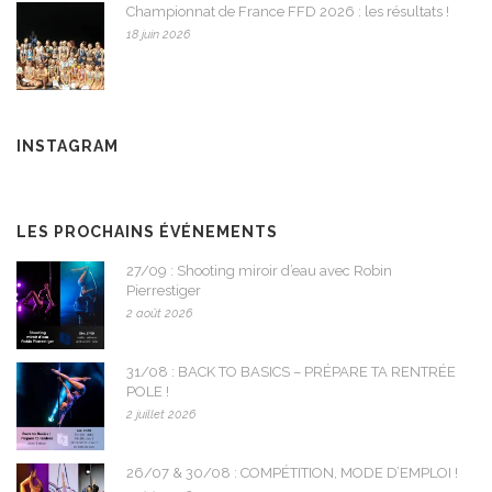
Championnat de France FFD 2026 : les résultats !
18 juin 2026
INSTAGRAM
LES PROCHAINS ÉVÉNEMENTS
27/09 : Shooting miroir d’eau avec Robin
Pierrestiger
2 août 2026
31/08 : BACK TO BASICS – PRÉPARE TA RENTRÉE
POLE !
2 juillet 2026
26/07 & 30/08 : COMPÉTITION, MODE D’EMPLOI !