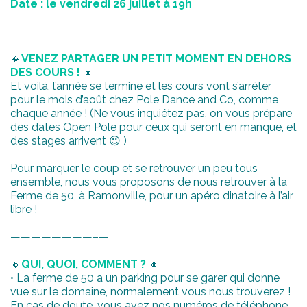
Date : le vendredi 26 juillet à 19h
🔸
VENEZ PARTAGER UN PETIT MOMENT EN DEHORS
DES COURS !
🔸
Et voilà, l’année se termine et les cours vont s’arrêter
pour le mois d’août chez Pole Dance and Co, comme
chaque année ! (Ne vous inquiétez pas, on vous prépare
des dates Open Pole pour ceux qui seront en manque, et
des stages arrivent 😉 )
Pour marquer le coup et se retrouver un peu tous
ensemble, nous vous proposons de nous retrouver à la
Ferme de 50, à Ramonville, pour un apéro dinatoire à l’air
libre !
————————–
—
🔸
QUI, QUOI, COMMENT ?
🔸
• La ferme de 50 a un parking pour se garer qui donne
vue sur le domaine, normalement vous nous trouverez !
En cas de doute, vous avez nos numéros de téléphone