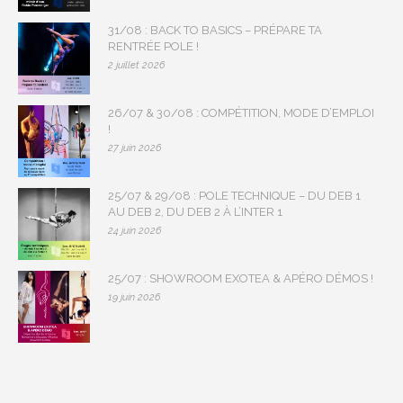
31/08 : BACK TO BASICS – PRÉPARE TA
RENTRÉE POLE !
2 juillet 2026
26/07 & 30/08 : COMPÉTITION, MODE D’EMPLOI
!
27 juin 2026
25/07 & 29/08 : POLE TECHNIQUE – DU DEB 1
AU DEB 2, DU DEB 2 À L’INTER 1
24 juin 2026
25/07 : SHOWROOM EXOTEA & APÉRO DÉMOS !
19 juin 2026