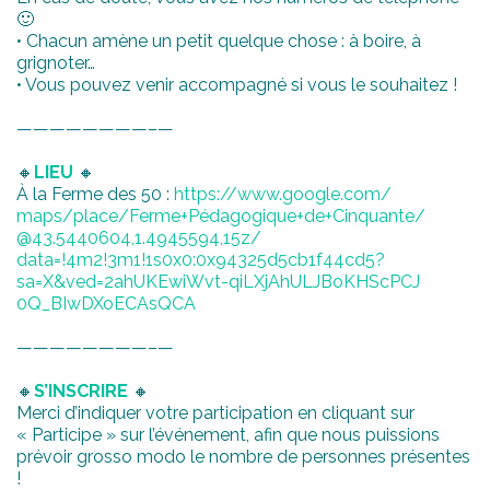
🙂
• Chacun amène un petit quelque
chose : à boire, à
grignoter…
• Vous pouvez venir accompagné si vous le souhaitez !
————————–
—
🔸
LIEU
🔸
À la Ferme des 50 :
https://www.google.com/
maps/place/
Ferme+Pédagogique+de+Cinqua
nte/
@43.5440604,1.4945594,15z/
data=!4m2!3m1!1s0x0:0x94325
d5cb1f44cd5?
sa=X&ved=2ahUK
EwiWvt-qiLXjAhULJBoKHScPCJ
0Q_BIwDXoECAsQCA
————————–
—
🔸
S’INSCRIRE
🔸
Merci d’indiquer votre participation en cliquant sur
« Participe » sur l’événement, afin que nous puissions
prévoir grosso modo le nombre de personnes présentes
!