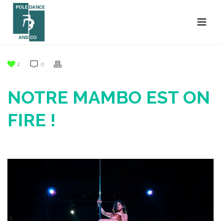
2
0
NOTRE MAMBO EST ON
FIRE !