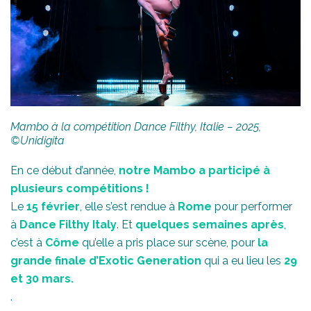
Mambo à la compétition Dance Filthy, Italie – 2025,
©Unidigita
En ce début d’année,
notre Mambo a participé à
plusieurs compétitions !
Le
15 février
, elle s’est rendue à
Rome
pour performer
à
Dance Filthy Italy
. Et
quelques semaines après
,
c’est à
Côme
qu’elle a pris place sur scène, pour
la
grande finale d’Exotic Generation
qui a eu lieu les
29
et 30 mars.
.