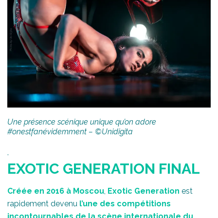
Une présence scénique unique qu’on adore
#onestfanévidemment – ©Unidigita
.
EXOTIC GENERATION FINAL
Créée en 2016 à Moscou
,
Exotic Generation
est
rapidement devenu
l’une des compétitions
incontournables de la scène internationale du