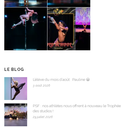
LE BLOG
L’élève du mois d’août : Pauline 😀
3 août 2026
PSF : nos athlètes nous offrent à nouveau le Trophée
des studios !
29 juillet 2026