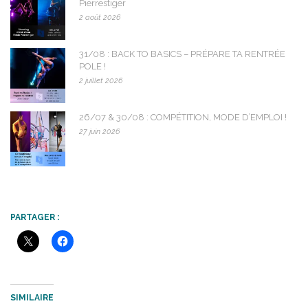
Pierrestiger
2 août 2026
31/08 : BACK TO BASICS – PRÉPARE TA RENTRÉE
POLE !
2 juillet 2026
26/07 & 30/08 : COMPÉTITION, MODE D’EMPLOI !
27 juin 2026
PARTAGER :
SIMILAIRE