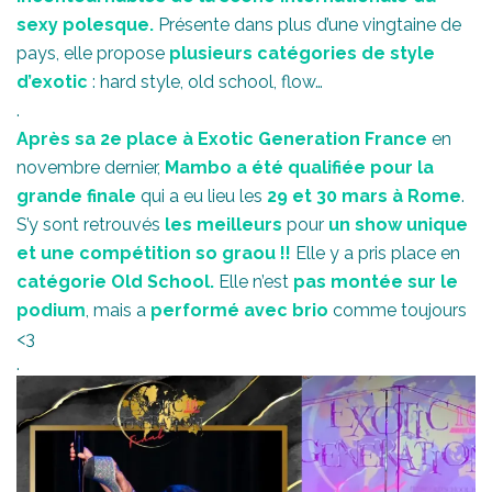
sexy polesque.
Présente dans plus d’une vingtaine de
pays, elle propose
plusieurs catégories de style
d’exotic
: hard style, old school, flow…
.
Après sa 2e place à Exotic Generation France
en
novembre dernier,
Mambo a été qualifiée pour la
grande finale
qui a eu lieu les
29 et 30 mars à Rome
.
S’y sont retrouvés
les meilleurs
pour
un show unique
et une compétition so graou !!
Elle y a pris place en
catégorie Old School.
Elle n’est
pas montée sur le
podium
, mais a
performé avec
brio
comme toujours
<3
.