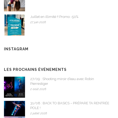
Juillet en illimité !! Promo -50%
27 juin 2026
INSTAGRAM
LES PROCHAINS ÉVÉNEMENTS
27/09 : Shooting miroir d’eau avec Robin
Pierrestiger
2 août 2026
31/08 : BACK TO BASICS – PRÉPARE TA RENTRÉE
POLE !
2 juillet 2026