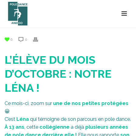
6
0
L’ÉLÈVE DU MOIS
D’OCTOBRE : NOTRE
LÉNA !
Ce mois-ci, zoom sur
une de nos petites protégées
😀
C’est
Léna
qui témoigne de son parcours en pole dance.
À 13 ans
, cette
collégienne
a déjà
plusieurs années
de pole dance derrière elle !
Elle nous rapporte
son