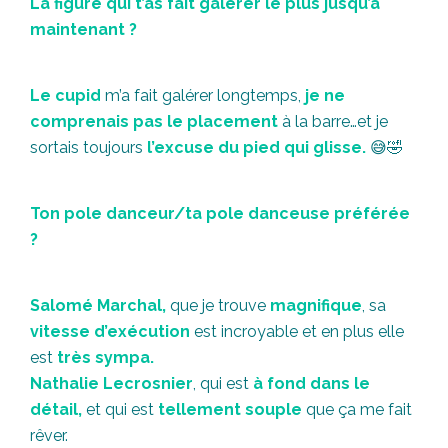
La figure qui t’as fait galérer le plus jusqu’à
maintenant ?
Le cupid
m’a fait galérer longtemps,
je ne
comprenais pas le placement
à la barre…et je
sortais toujours
l’excuse du pied qui glisse.
😅🤣
Ton pole danceur/ta pole danceuse préférée
?
Salomé Marchal,
que je trouve
magnifique
, sa
vitesse d’exécution
est incroyable et en plus elle
est
très sympa.
Nathalie Lecrosnier
, qui est
à fond dans le
détail,
et qui est
tellement souple
que ça me fait
rêver.