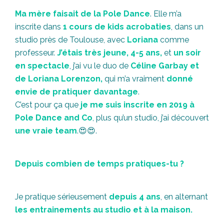
Ma mère faisait de la Pole Dance
. Elle m’a
inscrite dans
1 cours de kids acrobaties
, dans un
studio près de Toulouse, avec
Loriana
comme
professeur.
J’étais très jeune, 4-5 ans,
et
un soir
en spectacle
, j’ai vu le duo de
Céline Garbay et
de Loriana Lorenzon,
qui m’a vraiment
donné
envie de pratiquer davantage
.
C’est pour ça que
je me suis inscrite en 2019 à
Pole Dance and Co
, plus qu’un studio, j’ai découvert
une vraie team
.😍😍.
Depuis combien de temps pratiques-tu ?
Je pratique sérieusement
depuis 4 ans
, en alternant
les entrainements au studio et à la maison.