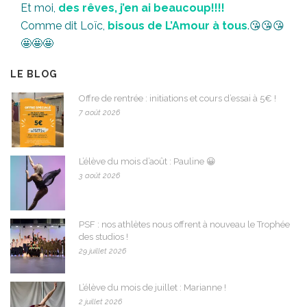
Et moi,
des rêves, j’en ai beaucoup!!!!
Comme dit Loïc,
bisous de L’Amour à tous
.😘😘😘
🤩🤩🤩
LE BLOG
Offre de rentrée : initiations et cours d’essai à 5€ !
7 août 2026
L’élève du mois d’août : Pauline 😀
3 août 2026
PSF : nos athlètes nous offrent à nouveau le Trophée
des studios !
29 juillet 2026
L’élève du mois de juillet : Marianne !
2 juillet 2026