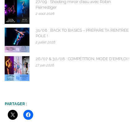
27/09 : Shooting miroir d’eau avec Robin
Pierrestiger
2 août 2026
31/08 : BACK TO BASICS – PRÉPARE TA RENTRÉE
POLE !
2 juillet 2026
26/07 & 30/08 : COMPÉTITION, MODE D’EMPLOI !
27 juin 2026
PARTAGER :