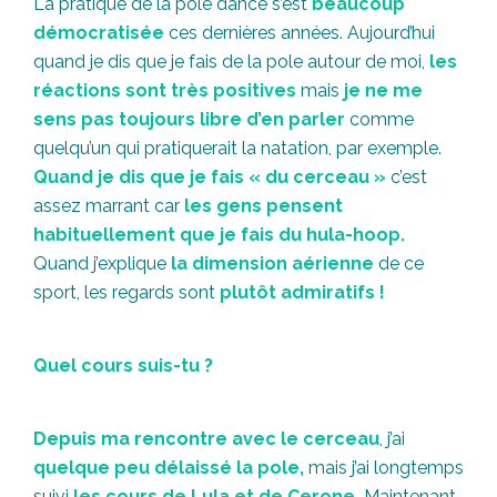
La pratique de la pole dance s’est
beaucoup
démocratisée
ces dernières années. Aujourd’hui
quand je dis que je fais de la pole autour de moi,
les
réactions sont très positives
mais
je ne me
sens pas toujours libre d’en parler
comme
quelqu’un qui pratiquerait la natation, par exemple.
Quand je dis que je fais « du cerceau »
c’est
assez marrant car
les gens pensent
habituellement que je fais du hula-hoop.
Quand j’explique
la dimension aérienne
de ce
sport, les regards sont
plutôt admiratifs !
Quel cours suis-tu ?
Depuis ma rencontre avec le cerceau
, j’ai
quelque peu délaissé la pole,
mais j’ai longtemps
suivi
les cours de Lula et de Cerone.
Maintenant