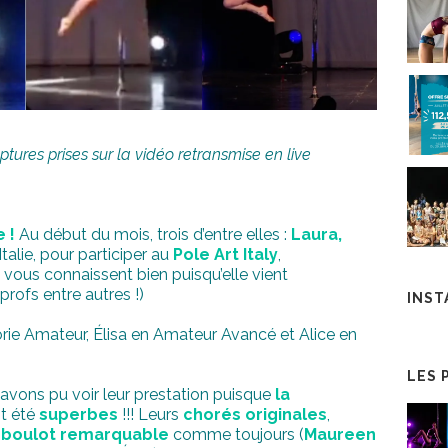
tures prises sur la vidéo retransmise en live
 !
Au début du mois, trois d’entre elles :
Laura,
Italie, pour participer au
Pole Art Italy
,
vous connaissent bien puisqu’elle vient
ofs entre autres !)
INS
ie Amateur, Élisa en Amateur Avancé et Alice en
LES 
 avons pu voir leur prestation puisque
la
nt été
superbes
!!! Leurs
chorés originales
,
 boulot remarquable
comme toujours (
Maureen