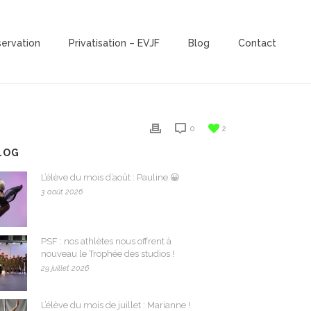
servation
Privatisation – EVJF
Blog
Contact
0
2
LOG
L’élève du mois d’août : Pauline 😀
3 août 2026
PSF : nos athlètes nous offrent à
nouveau le Trophée des studios !
29 juillet 2026
L’élève du mois de juillet : Marianne !