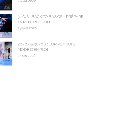
2 août 2026
31/08 : BACK TO BASICS – PRÉPARE
TA RENTRÉE POLE !
2 juillet 2026
26/07 & 30/08 : COMPÉTITION,
MODE D’EMPLOI !
27 juin 2026