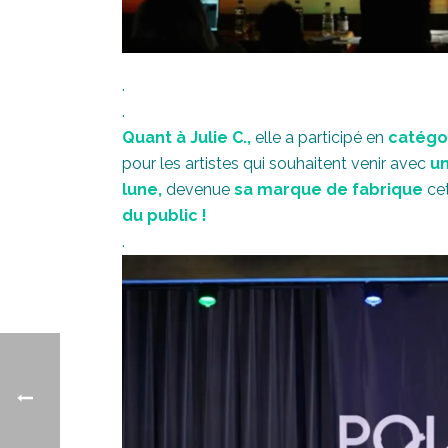
.
.
Quant à Julie C.,
elle a participé en
catégo
pour les artistes qui souhaitent venir avec
un
lune,
devenue
sa marque de fabrique
cet
du public !
.