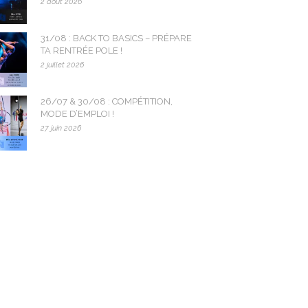
2 août 2026
31/08 : BACK TO BASICS – PRÉPARE
TA RENTRÉE POLE !
2 juillet 2026
26/07 & 30/08 : COMPÉTITION,
MODE D’EMPLOI !
27 juin 2026