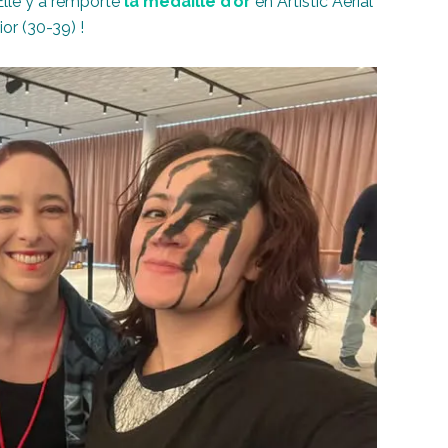
Elle y a remporté
la médaille d’or
en Artistic Aerial
r (30-39) !