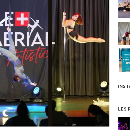
INS
LES 