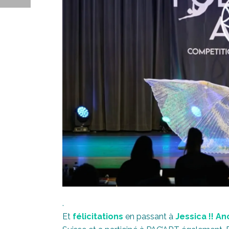
.
Et
félicitations
en passant à
Jessica !!
An