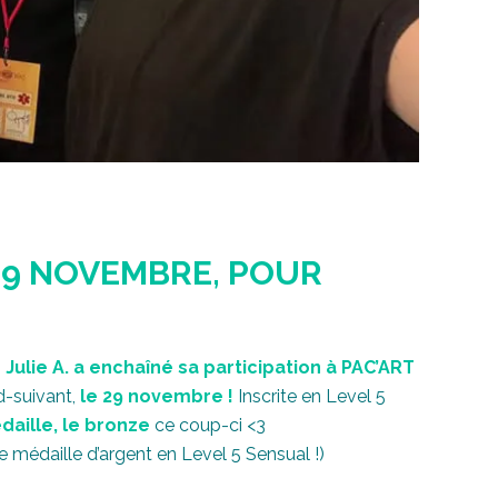
29 NOVEMBRE, POUR
:
Julie A. a enchaîné sa participation à PAC’ART
d-suivant,
le 29 novembre !
Inscrite en Level 5
aille, le bronze
ce coup-ci <3
ne médaille d’argent en Level 5 Sensual !)