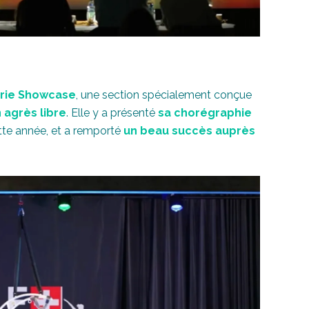
rie Showcase
, une section spécialement conçue
 agrès libre
. Elle y a présenté
sa chorégraphie
te année, et a remporté
un beau succès auprès