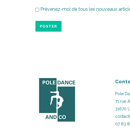
Prévenez-moi de tous les nouveaux article
Conta
Pole D
71 rue 
31670 
contac
07 83 8