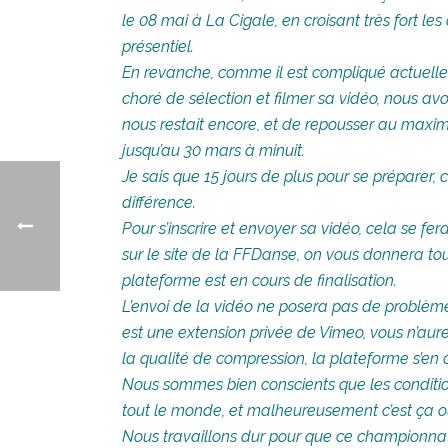
le 08 mai à La Cigale, en croisant très fort les
présentiel.
En revanche, comme il est compliqué actuellem
choré de sélection et filmer sa vidéo, nous a
nous restait encore, et de repousser au maximum
jusqu’au 30 mars à minuit.
Je sais que 15 jours de plus pour se préparer, 
différence.
Pour s’inscrire et envoyer sa vidéo, cela se f
sur le site de la FFDanse, on vous donnera to
plateforme est en cours de finalisation.
L’envoi de la vidéo ne posera pas de problèmes, 
est une extension privée de Vimeo, vous n’aure
la qualité de compression, la plateforme s’en
Nous sommes bien conscients que les conditions 
tout le monde, et malheureusement c’est ça ou 
Nous travaillons dur pour que ce championnat 