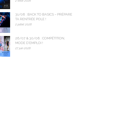
2 août 2026
31/08 : BACK TO BASICS – PRÉPARE
TA RENTRÉE POLE !
2 juillet 2026
26/07 & 30/08 : COMPÉTITION,
MODE D’EMPLOI !
27 juin 2026