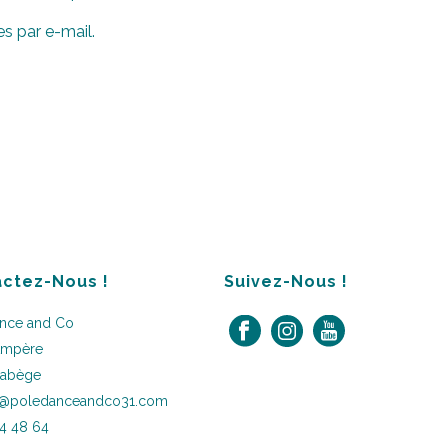
s par e-mail.
ctez-Nous !
Suivez-Nous !
ance and Co
Ampère
Labège
t@poledanceandco31.com
4 48 64