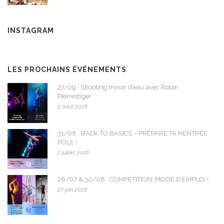
INSTAGRAM
LES PROCHAINS ÉVÉNEMENTS
27/09 : Shooting miroir d’eau avec Robin
Pierrestiger
2 août 2026
31/08 : BACK TO BASICS – PRÉPARE TA RENTRÉE
POLE !
2 juillet 2026
26/07 & 30/08 : COMPÉTITION, MODE D’EMPLOI !
27 juin 2026