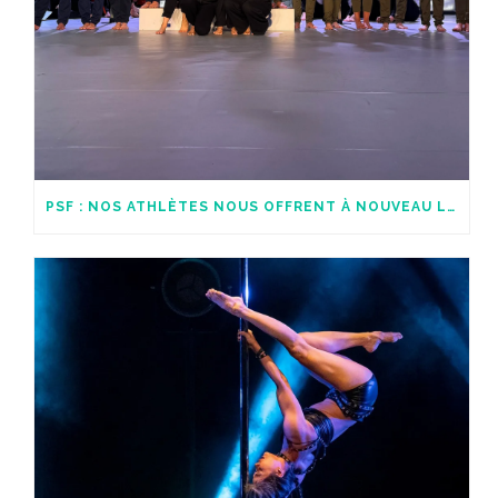
PSF : NOS ATHLÈTES NOUS OFFRENT À NOUVEAU LE TROPHÉE DES STUDIOS !