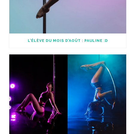
L’ÉLÈVE DU MOIS D’AOÛT : PAULINE :D