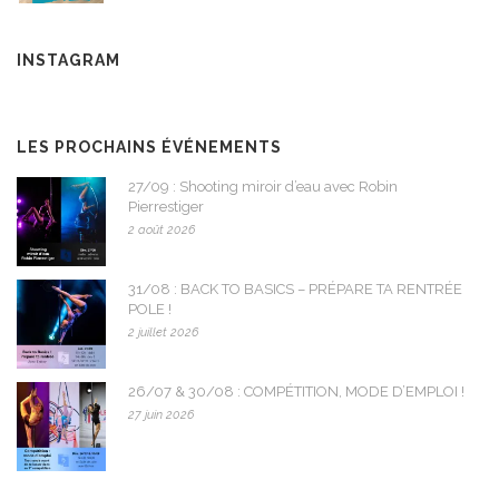
INSTAGRAM
LES PROCHAINS ÉVÉNEMENTS
27/09 : Shooting miroir d’eau avec Robin
Pierrestiger
2 août 2026
31/08 : BACK TO BASICS – PRÉPARE TA RENTRÉE
POLE !
2 juillet 2026
26/07 & 30/08 : COMPÉTITION, MODE D’EMPLOI !
27 juin 2026