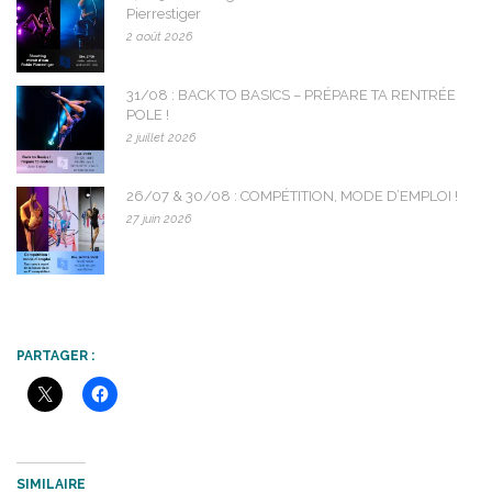
Pierrestiger
2 août 2026
31/08 : BACK TO BASICS – PRÉPARE TA RENTRÉE
POLE !
2 juillet 2026
26/07 & 30/08 : COMPÉTITION, MODE D’EMPLOI !
27 juin 2026
PARTAGER :
SIMILAIRE