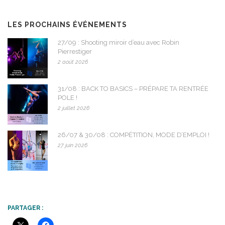
LES PROCHAINS ÉVÉNEMENTS
27/09 : Shooting miroir d’eau avec Robin
Pierrestiger
2 août 2026
31/08 : BACK TO BASICS – PRÉPARE TA RENTRÉE
POLE !
2 juillet 2026
26/07 & 30/08 : COMPÉTITION, MODE D’EMPLOI !
27 juin 2026
PARTAGER :