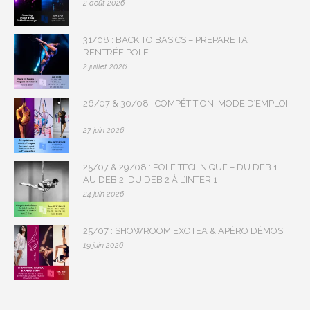
2 août 2026
31/08 : BACK TO BASICS – PRÉPARE TA
RENTRÉE POLE !
2 juillet 2026
26/07 & 30/08 : COMPÉTITION, MODE D’EMPLOI
!
27 juin 2026
25/07 & 29/08 : POLE TECHNIQUE – DU DEB 1
AU DEB 2, DU DEB 2 À L’INTER 1
24 juin 2026
25/07 : SHOWROOM EXOTEA & APÉRO DÉMOS !
19 juin 2026