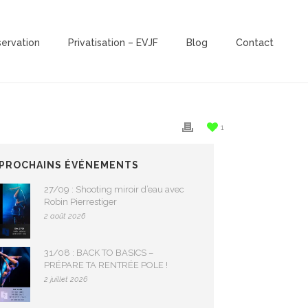
servation
Privatisation – EVJF
Blog
Contact
1
 PROCHAINS ÉVÉNEMENTS
27/09 : Shooting miroir d’eau avec
Robin Pierrestiger
2 août 2026
31/08 : BACK TO BASICS –
PRÉPARE TA RENTRÉE POLE !
2 juillet 2026