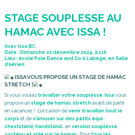
STAGE SOUPLESSE AU
HAMAC AVEC ISSA !
Avec Issa BC
Date : Dimanche 22 décembre 2024, à 11h
Lieu : école Pole Dance and Co à Labège, en Salle
d’aérien
ISSA VOUS PROPOSE UN STAGE DE HAMAC
STRETCH !
Si vous voulez
travailler votre souplesse
,
Issa
vous
propose un
stage de hamac stretch
avant de partir
en vacances ! L’occasion de
venir travailler tout le
corps
et de
s’amuser sur des petits équi
:
cheststand, handstand
… en
version souplesse
,
soutenu et aidé par le hamac
. Pour
tous les