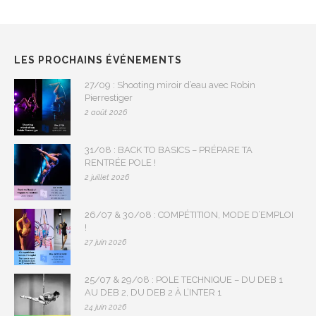
LES PROCHAINS ÉVÉNEMENTS
27/09 : Shooting miroir d’eau avec Robin
Pierrestiger
2 août 2026
31/08 : BACK TO BASICS – PRÉPARE TA
RENTRÉE POLE !
2 juillet 2026
26/07 & 30/08 : COMPÉTITION, MODE D’EMPLOI
!
27 juin 2026
25/07 & 29/08 : POLE TECHNIQUE – DU DEB 1
AU DEB 2, DU DEB 2 À L’INTER 1
24 juin 2026