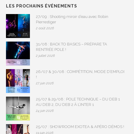
LES PROCHAINS ÉVÉNEMENTS
27/09 : Shooting miroir d’eau avec Robin
Pierrestiger
2 août 2026
31/08 : BACK TO BASICS – PRÉPARE TA
RENTRÉE POLE !
2 juillet 2026
26/07 & 30/08 : COMPÉTITION, MODE D’EMPLOI
!
27 juin 2026
25/07 & 29/08 : POLE TECHNIQUE – DU DEB 1
AU DEB 2, DU DEB 2 À L’INTER 1
24 juin 2026
25/07 : SHOWROOM EXOTEA & APÉRO DÉMOS !
19 juin 2026